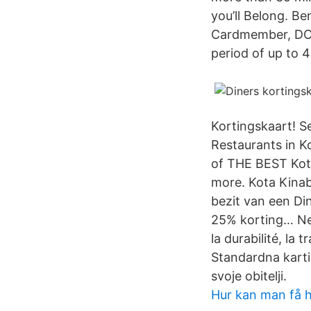
you’ll Belong. Be
Cardmember, DCA
period of up to 4
Kortingskaart! S
Restaurants in Ko
of THE BEST Kota
more. Kota Kinaba
bezit van een Di
25% korting… Nex
la durabilité, la
Standardna karti
svoje obitelji.
Hur kan man få h