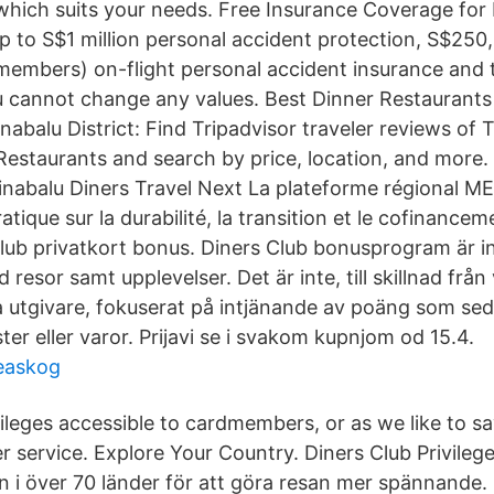
hich suits your needs. Free Insurance Coverage for 
to S$1 million personal accident protection, S$25
embers) on-flight personal accident insurance and 
ou cannot change any values. Best Dinner Restaurants
inabalu District: Find Tripadvisor traveler reviews o
Restaurants and search by price, location, and more.
Kinabalu Diners Travel Next La plateforme régional M
tique sur la durabilité, la transition et le cofinance
lub privatkort bonus. Diners Club bonusprogram är in
 resor samt upplevelser. Det är inte, till skillnad frå
a utgivare, fokuserat på intjänande av poäng som s
ster eller varor. Prijavi se i svakom kupnjom od 15.4.
easkog
vileges accessible to cardmembers, or as we like to 
 service. Explore Your Country. Diners Club Privileg
 i över 70 länder för att göra resan mer spännande.