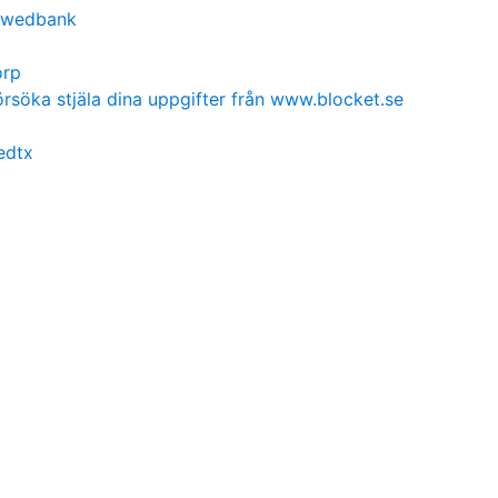
swedbank
orp
örsöka stjäla dina uppgifter från www.blocket.se
edtx