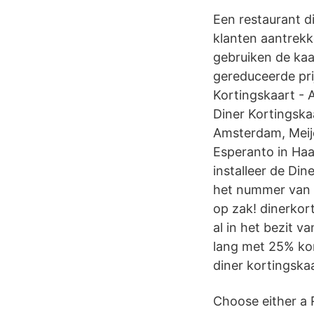
Een restaurant d
klanten aantrek
gebruiken de kaa
gereduceerde pri
Kortingskaart -
Diner Kortingska
Amsterdam, Meije
Esperanto in Haa
installeer de Din
het nummer van u
op zak! dinerkor
al in het bezit 
lang met 25% kor
diner kortingska
Choose either a 