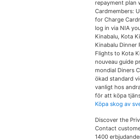
repayment plan w
Cardmembers: Up 
for Charge Cardm
log in via NIA y
Kinabalu, Kota K
Kinabalu Dinner 
Flights to Kota 
nouveau guide pra
mondial Diners C
ökad standard vid
vanligt hos andr
för att köpa tjän
Köpa skog av sv
Discover the Pri
Contact customer
1400 erbjudanden