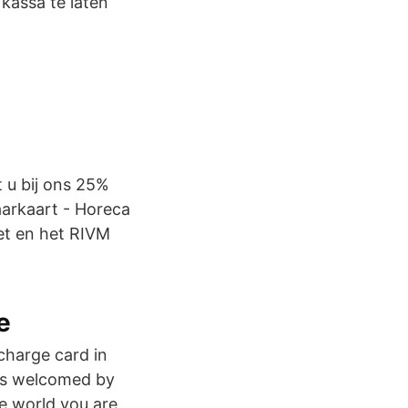
kassa te laten
t u bij ons 25%
aarkaart - Horeca
net en het RIVM
e
charge card in
ers welcomed by
e world you are,