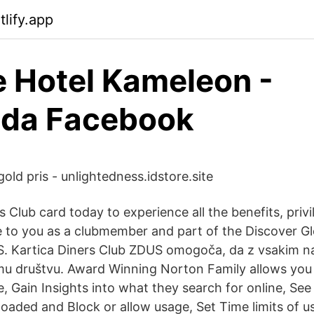
lify.app
e Hotel Kameleon -
ida Facebook
ld pris - unlightedness.idstore.site
s Club card today to experience all the benefits, priv
le to you as a clubmember and part of the Discover G
S. Kartica Diners Club ZDUS omogoča, da z vsakim 
u društvu. Award Winning Norton Family allows you 
, Gain Insights into what they search for online, Se
aded and Block or allow usage, Set Time limits of u