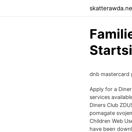
skatterawda.net
Famili
Starts
dnb mastercard go
Apply for a Diner
services availab
Diners Club ZDU
pomagate svojem
Children Web Use
have been downlo