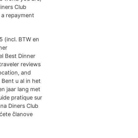
Diners Club
 a repayment
5 (incl. BTW en
ner
el Best Dinner
traveler reviews
ocation, and
Bent u al in het
n jaar lang met
ide pratique sur
tna Diners Club
 ćete članove