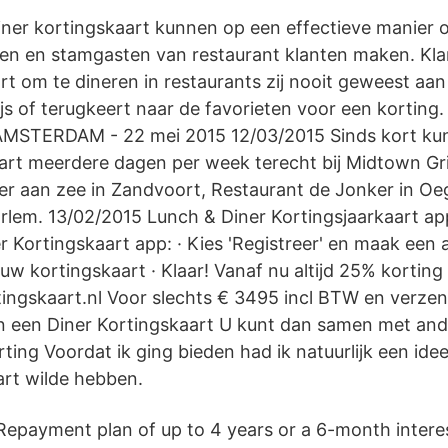
iner kortingskaart kunnen op een effectieve manier
ken en stamgasten van restaurant klanten maken. Kl
rt om te dineren in restaurants zij nooit geweest aan
js of terugkeert naar de favorieten voor een korting.
 AMSTERDAM - 22 mei 2015 12/03/2015 Sinds kort ku
art meerdere dagen per week terecht bij Midtown Gril
r aan zee in Zandvoort, Restaurant de Jonker in Oe
rlem. 13/02/2015 Lunch & Diner Kortingsjaarkaart a
er Kortingskaart app: · Kies 'Registreer' en maak ee
w kortingskaart · Klaar! Vanaf nu altijd 25% korting
tingskaart.nl Voor slechts € 3495 incl BTW en verze
van een Diner Kortingskaart U kunt dan samen met and
ting Voordat ik ging bieden had ik natuurlijk een ide
art wilde hebben.
Repayment plan of up to 4 years or a 6-month interes