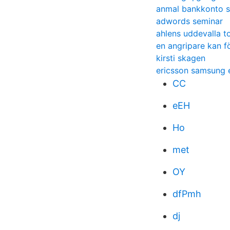
anmal bankkonto 
adwords seminar
ahlens uddevalla t
en angripare kan f
kirsti skagen
ericsson samsung 
CC
eEH
Ho
met
OY
dfPmh
dj