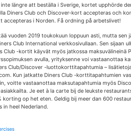
 inte längre att beställa i Sverige, kortet upphörde d
lla Diners Club och Discover-kort accepteras och ko
t accepteras i Norden. Få ordning på arbetslivet!
ttää vuoden 2019 toukokuun loppuun asti, mutta sen j
ners Club International verkkosivullaan. Sen sijaan ul
 Club -kortit käyvät myös jatkossa maksuvälineinä P
tyssopimuksen avulla, yrityksenne voi vastaanottaa ka
rs Club/Discover -luottokorttitapahtumia – lisätietoja
om. Kun jatkatte Diners Club -korttitapahtumien va
in, voitte vastaanottaa maksutapahtumia myös Disco
iakkailta. Je eet à la carte bij de leukste restauran
korting op het eten. Geldig bij meer dan 600 restaur
s in heel Nederland.
ercises