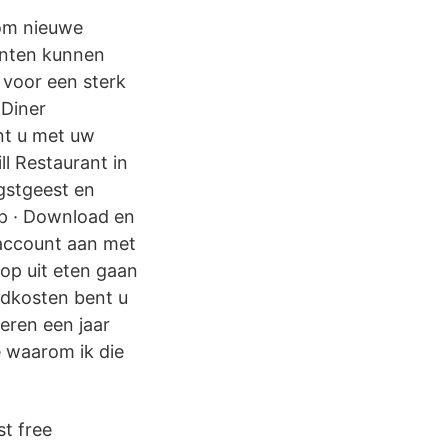
 om nieuwe
anten kunnen
 voor een sterk
 Diner
nt u met uw
l Restaurant in
gstgeest en
pp · Download en
n account aan met
 op uit eten gaan
ndkosten bent u
eren een jaar
e waarom ik die
t free