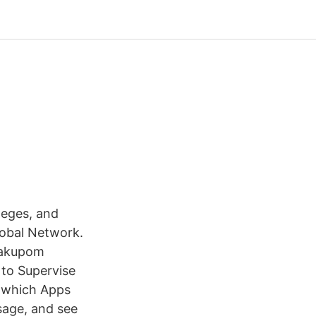
ileges, and
lobal Network.
nakupom
to Supervise
e which Apps
sage, and see