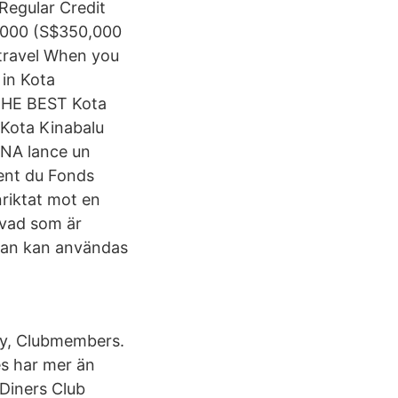
Regular Credit
0,000 (S$350,000
travel When you
 in Kota
f THE BEST Kota
 Kota Kinabalu
ENA lance un
ment du Fonds
riktat mot en
n vad som är
edan kan användas
say, Clubmembers.
es har mer än
 Diners Club