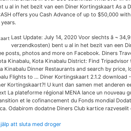
nt u al in het bezit van een Diner Kortingskaart As a 
SH offers you Cash Advance of up to $50,000 with
 years.
Last Update: July 14, 2020 Voor slechts â ¬ 34,9
verzendkosten) bent u al in het bezit van een Di
ee posts, photos and more on Facebook. Diners Trav
ta Kinabalu, Kota Kinabalu District: Find Tripadvisor 
 Kinabalu Dinner Restaurants and search by price, l
lu Flights to … Diner Kortingskaart 2.1.2 download - 
ner Kortingskaart?! U kunt dan samen met anderen ee
t La plateforme régional MENA lance un nouveau gu
 transition et le cofinancement du Fonds mondial Doda
ca. Odabirom dodatne Diners Club kartice razveselit
jälp att sluta med droger