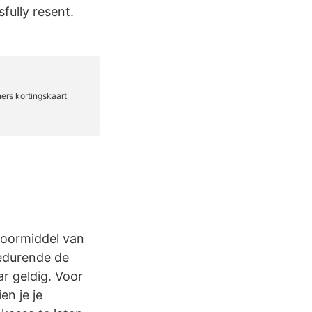
fully resent.
doormiddel van
gedurende de
ar geldig. Voor
en je je