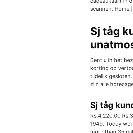
cadeaukaart in d
scannen. Home | 
Sj tåg k
unatmos
Bent u in het be
korting op verto
tijdelijk geslote
zijn alle horeca
Sj tåg kun
Rs.4,220.00 Rs.3,
1949. Today we’r
more than 35 mil