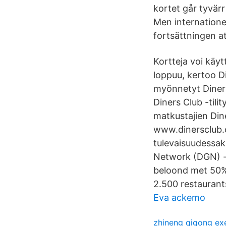
kortet går tyvärr
Men internatione
fortsättningen at
Kortteja voi käy
loppuu, kertoo Di
myönnetyt Diners
Diners Club -tili
matkustajien Dine
www.dinersclub.c
tulevaisuudessak
Network (DGN) -as
beloond met 50% 
2.500 restaurant
Eva ackemo
zhineng qigong ex