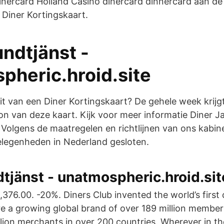
inercard Holland Casino dinercard dinnercard aan de 
Diner Kortingskaart.
undtjänst -
pheric.hroid.site
zit van een Diner Kortingskaart? De gehele week krijg
on van deze kaart. Kijk voor meer informatie Diner J
n. Volgens de maatregelen en richtlijnen van ons kabi
gelegenheden in Nederland gesloten.
dtjänst - unatmospheric.hroid.sit
376.00. -20%. Diners Club invented the world’s first 
e a growing global brand of over 189 million memb
lion merchants in over 200 countries. Wherever in th