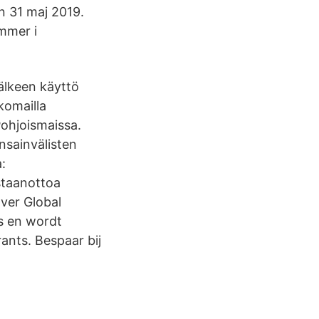
en 31 maj 2019.
mmer i
älkeen käyttö
komailla
ohjoismaissa.
nsainvälisten
:
staanottoa
ver Global
ts en wordt
ants. Bespaar bij