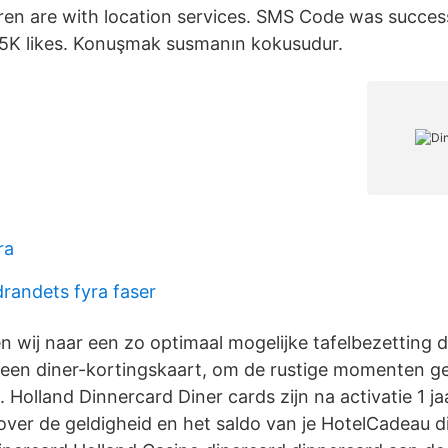
ren are with location services. SMS Code was success
1.5K likes. Konuşmak susmanın kokusudur.
ra
drandets fyra faser
n wij naar een zo optimaal mogelijke tafelbezetting 
 een diner-kortingskaart, om de rustige momenten 
 Holland Dinnercard Diner cards zijn na activatie 1 ja
over de geldigheid en het saldo van je HotelCadeau di