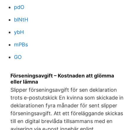
pdO
blNtH
ybH
mPBs
GO
Förseningsavgift – Kostnaden att glömma
eller lämna
Slipper förseningsavgift för sen deklaration
trots e-postutskick En kvinna som skickade in
deklarationen fyra månader för sent slipper
förseningsavgift. Att ett föreläggande skickas
till en digital brevlåda tillsammans med en
avisering via e-post innebär enligt